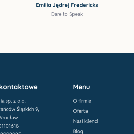
Emilia Jędrej Fredericks
Dare to Speak
kontaktowe
Menu
a sp. z o.o.
O firmie
tańców Śląskich 9,
Oferta
Wrocław
Nasi klienci
01101618
Blog