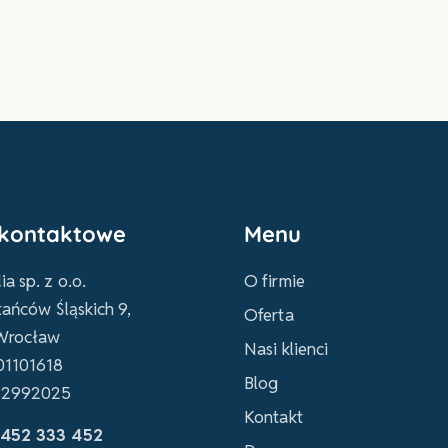
kontaktowe
Menu
a sp. z o.o.
O firmie
tańców Śląskich 9,
Oferta
Wrocław
Nasi klienci
01101618
Blog
92992025
Kontakt
452 333 452