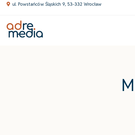
Skip
ul. Powstańców Śląskich 9, 53-332 Wrocław
to
content
M