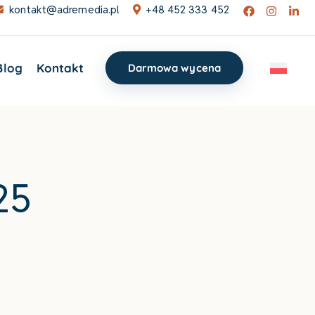
kontakt@adremedia.pl
+48 452 333 452
Blog
Kontakt
Darmowa wycena
25