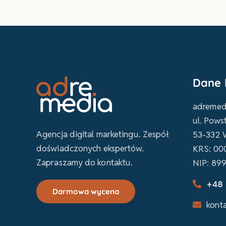
Dane 
adremedi
ul. Pows
Agencja digital marketingu. Zespół
53-332 
doświadczonych ekspertów.
KRS: 00
Zapraszamy do kontaktu.
NIP: 89
+48 
Darmowa wycena
kont