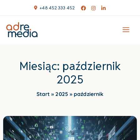
Skip
+48 452 333 452
to
content
Miesiąc:
październik
2025
Start
2025
październik