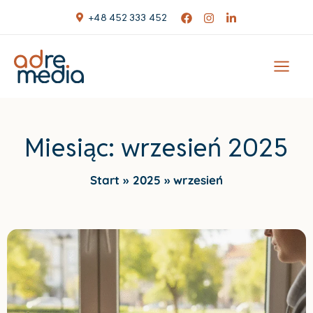
Skip
+48 452 333 452
to
content
Miesiąc:
wrzesień 2025
Start
2025
wrzesień