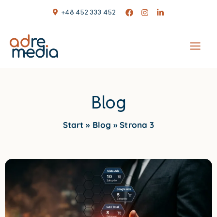
Skip
+48 452 333 452
to
content
Blog
Start
Blog
Strona 3
Page
Page
Page
Page
Page