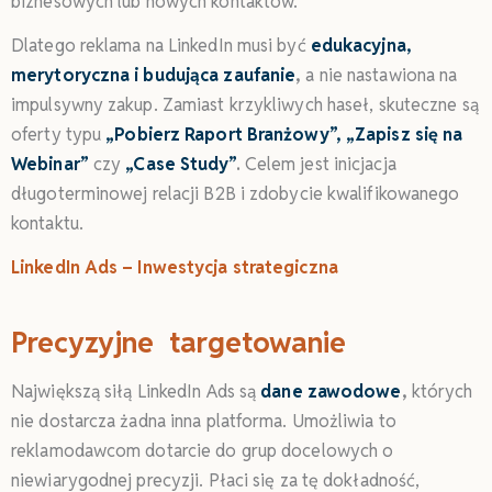
biznesowych lub nowych kontaktów.
Dlatego reklama na LinkedIn musi być
edukacyjna,
merytoryczna i budująca zaufanie
,
a nie nastawiona na
impulsywny zakup. Zamiast krzykliwych haseł, skuteczne są
oferty typu
„Pobierz Raport Branżowy”, „Zapisz się na
Webinar”
czy
„Case Study”
.
Celem jest inicjacja
długoterminowej relacji B2B i zdobycie kwalifikowanego
kontaktu.
LinkedIn Ads – Inwestycja strategiczna
Precyzyjne targetowanie
Największą siłą LinkedIn Ads są
dane zawodowe
,
których
nie dostarcza żadna inna platforma. Umożliwia to
reklamodawcom dotarcie do grup docelowych o
niewiarygodnej precyzji. Płaci się za tę dokładność,