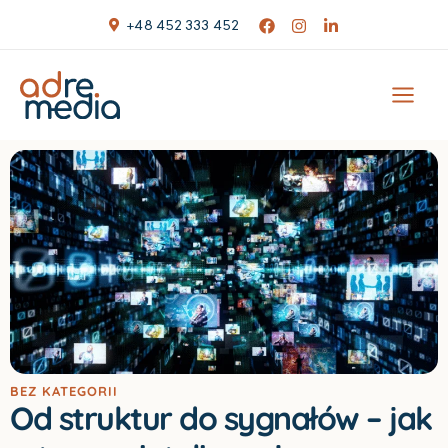
Skip
+48 452 333 452
to
content
BEZ KATEGORII
Od struktur do sygnałów – jak