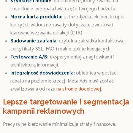
Szybkość i mobile:
e-commerce, który zwalnia na
smartfonie, przepala lwią część Twojego budżetu.
Mocna karta produktu:
ostre zdjęcia, ekspercki opis
korzyści, widoczne zasady dotyczące zwrotów i
klarowne wezwania do akcji (CTA).
Budowanie zaufania:
czytelna zakładka kontaktowa,
certyfikaty SSL, FAQ i realne opinie kupujących.
Testowanie A/B:
eksperymentuj z nagłówkami i
architekturą informacji.
Integralność doświadczenia:
obietnica w postaci
rabatu na poziomie kreacji Meta Ads musi zostać
zrealizowana od razu
na stronie docelowej
.
Lepsze targetowanie i segmentacja
kampanii reklamowych
Precyzyjne kierowanie minimalizuje straty finansowe.