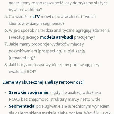
generujemy rozpoznawalność, czy domykamy stałych
bywalców sklepu?
Co wskaźnik
LTV
mówi o powracalności Twoich
klientów w danym segmencie?
W jaki sposób narzędzia analityczne agregują zdarzenia
i według jakiego
modelu atrybucji
pracujemy?
Jakie mamy proporcje wydatków między
pozyskiwaniem (prospecting) a lojalizacją
(remarketing)?
Jaki horyzont czasowy bierzemy pod uwagę przy
ewaluacji ROI?
Elementy skutecznej analizy rentowności
Szerokie spojrzenie:
nigdy nie analizuj wskaźnika
ROAS bez znajomości struktury marży netto w tle.
Segmentacja:
posługiwanie się uśrednionym wynikiem
dla całego sklepu maskuje słabe ogniwa. Weryfikuj zysk