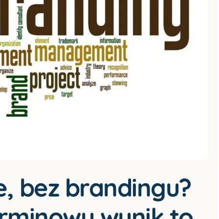
, bez brandingu?
rminowy wynik to