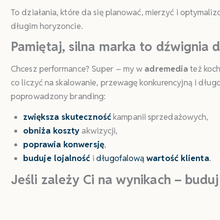
To działania, które da się planować, mierzyć i optymali
długim horyzoncie.
Pamiętaj, silna marka to dźwignia 
Chcesz performance? Super – my w
adremedia
też koch
co liczyć na skalowanie, przewagę konkurencyjną i dłu
poprowadzony branding:
zwiększa skuteczność
kampanii sprzedażowych,
obniża koszty
akwizycji,
poprawia konwersję
,
buduje lojalność
i
długofalową
wartość klienta
.
Jeśli zależy Ci na wynikach – budu