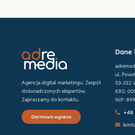
Dane 
adremedi
ul. Pows
Agencja digital marketingu. Zespół
53-332 
doświadczonych ekspertów.
KRS: 00
Zapraszamy do kontaktu.
NIP: 89
+48 
Darmowa wycena
kont