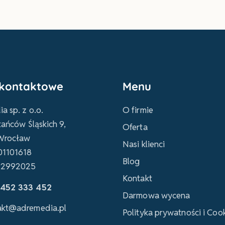
kontaktowe
Menu
a sp. z o.o.
O firmie
tańców Śląskich 9,
Oferta
Wrocław
Nasi klienci
01101618
Blog
92992025
Kontakt
452 333 452
Darmowa wycena
akt@adremedia.pl
Polityka prywatności i Coo