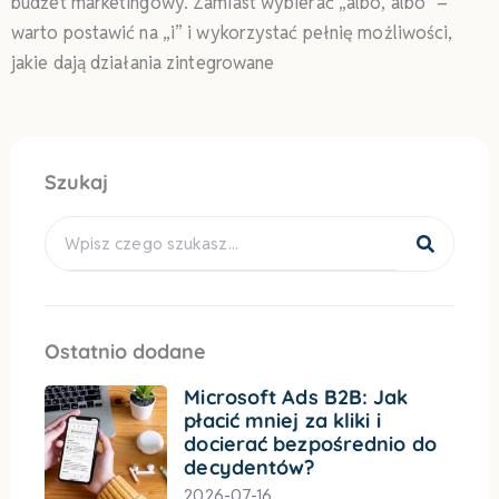
budżet marketingowy. Zamiast wybierać „albo, albo” –
warto postawić na „i” i wykorzystać pełnię możliwości,
jakie dają działania zintegrowane
Szukaj
Search
Ostatnio dodane
Microsoft Ads B2B: Jak
płacić mniej za kliki i
docierać bezpośrednio do
decydentów?
2026-07-16