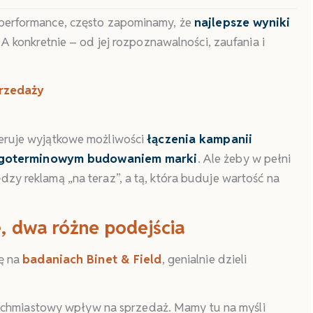
a performance, często zapominamy, że
najlepsze wyniki
A konkretnie – od jej rozpoznawalności, zaufania i
przedaży
feruje wyjątkowe możliwości
łączenia kampanii
ługoterminowym budowaniem marki
. Ale żeby w pełni
dzy reklamą „na teraz”, a tą, która buduje wartość na
e, dwa różne podejścia
ię na
badaniach Binet & Field
, genialnie dzieli
tychmiastowy wpływ na sprzedaż. Mamy tu na myśli