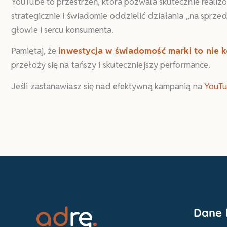
YouTube to przestrzeń, która pozwala skutecznie realiz
strategicznie i świadomie oddzielić działania „na sprz
głowie i sercu konsumenta.
Pamiętaj, że
inwestycja w świadomość marki to nie ko
przełoży się na tańszy i skuteczniejszy performance.
Jeśli zastanawiasz się nad efektywną kampanią na
YouT
Dane 