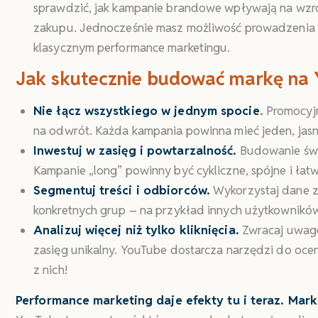
sprawdzić, jak kampanie brandowe wpływają na wzrost
zakupu. Jednocześnie masz możliwość prowadzenia te
klasycznym performance marketingu.
Jak skutecznie budować markę na Y
Nie łącz wszystkiego w jednym spocie
.
Promocyjna
na odwrót. Każda kampania powinna mieć jeden, jasn
Inwestuj w zasięg i powtarzalność.
Budowanie świa
Kampanie „long” powinny być cykliczne, spójne i ła
Segmentuj treści i odbiorców.
Wykorzystaj dane z
konkretnych grup – na przykład innych użytkowników
Analizuj więcej niż tylko kliknięcia.
Zwracaj uwag
zasięg unikalny. YouTube dostarcza narzędzi do oce
z nich!
Performance marketing daje efekty tu i teraz. Marka