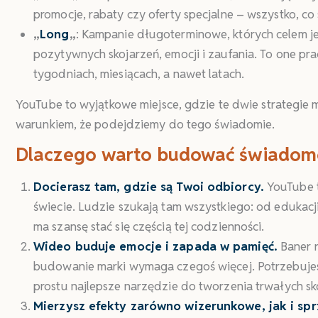
promocje, rabaty czy oferty specjalne – wszystko, co s
„
Long
„
: Kampanie długoterminowe, których celem j
pozytywnych skojarzeń, emocji i zaufania. To one pra
tygodniach, miesiącach, a nawet latach.
YouTube to wyjątkowe miejsce, gdzie te dwie strategie 
warunkiem, że podejdziemy do tego świadomie.
Dlaczego warto budować świadomo
Docierasz tam, gdzie są Twoi odbiorcy.
YouTube t
świecie. Ludzie szukają tam wszystkiego: od edukacj
ma szansę stać się częścią tej codzienności.
Wideo buduje emocje i zapada w pamięć.
Baner r
budowanie marki wymaga czegoś więcej. Potrzebujesz 
prostu najlepsze narzędzie do tworzenia trwałych sk
Mierzysz efekty zarówno wizerunkowe, jak i sp