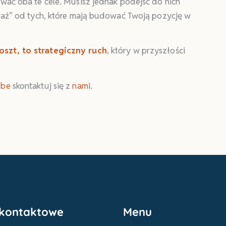
ować oba te cele. Musisz jednak podejść do nich
edaż” od tych, które mają budować Twoją pozycję w
szt, to strategiczny ruch
, który w przyszłości
ube
skontaktuj się z
nami
.
kontaktowe
Menu