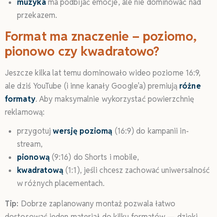
muzyka
ma podbijać emocje, ale nie dominować nad
przekazem.
Format ma znaczenie – poziomo,
pionowo czy kwadratowo?
Jeszcze kilka lat temu dominowało wideo poziome 16:9,
ale dziś YouTube (i inne kanały Google’a) premiują
różne
formaty
. Aby maksymalnie wykorzystać powierzchnię
reklamową:
przygotuj
wersję poziomą
(16:9) do kampanii in-
stream,
pionową
(9:16) do Shorts i mobile,
kwadratową
(1:1), jeśli chcesz zachować uniwersalność
w różnych placementach.
Tip:
Dobrze zaplanowany montaż pozwala łatwo
dostosować jeden materiał do kilku formatów — dzięki