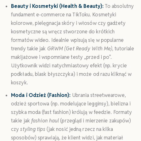
Beauty i Kosmetyki (Health & Beauty):
To absolutny
fundament e-commerce na TikToku. Kosmetyki
kolorowe, pielęgnacja skóry i włosów czy gadżety
kosmetyczne są wręcz stworzone do krótkich
formatów wideo. Idealnie wpisują się w popularne
trendy takie jak
GRWM (Get Ready With Me)
, tutoriale
makijażowe i wspomniane testy „przed i po”.
Użytkownik widzi natychmiastowy efekt (np. krycie
podkładu, blask błyszczyka) i może od razu kliknąć w
koszyk.
Moda i Odzież (Fashion):
Ubrania streetwearowe,
odzież sportowa (np. modelujące legginsy), bielizna i
szybka moda (fast fashion) królują w feedzie. Formaty
takie jak
fashion haul
(przegląd i mierzenie zakupów)
czy
styling tips
(jak nosić jedną rzecz na kilka
sposobów) sprawiają, że klient widzi, jak materiał