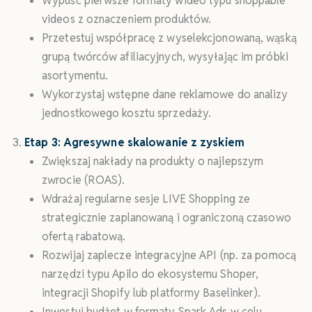
Wypuść pierwsze formaty wideo typu shoppable
videos z oznaczeniem produktów.
Przetestuj współpracę z wyselekcjonowaną, wąską
grupą twórców afiliacyjnych, wysyłając im próbki
asortymentu.
Wykorzystaj wstępne dane reklamowe do analizy
jednostkowego kosztu sprzedaży.
Etap 3: Agresywne skalowanie z zyskiem
Zwiększaj nakłady na produkty o najlepszym
zwrocie (ROAS).
Wdrażaj regularne sesje LIVE Shopping ze
strategicznie zaplanowaną i ograniczoną czasowo
ofertą rabatową.
Rozwijaj zaplecze integracyjne API (np. za pomocą
narzędzi typu Apilo do ekosystemu Shoper,
integracji Shopify lub platformy Baselinker).
Inwestuj budżet w formaty Spark Ads w celu